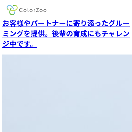
内
お客様やパートナーに寄り添ったグルー
容
ミングを提供。後輩の育成にもチャレン
を
ジ中です。
ス
キ
ッ
プ