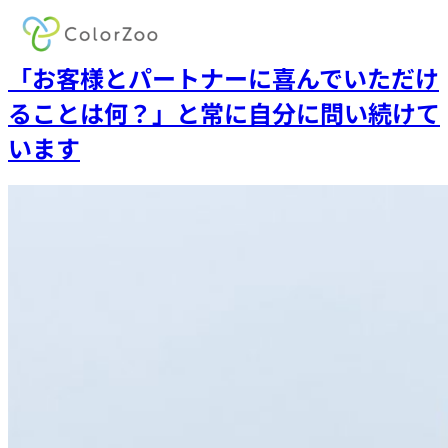
内
「お客様とパートナーに喜んでいただけ
容
ることは何？」と常に自分に問い続けて
を
います
ス
キ
ッ
プ