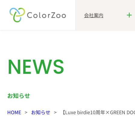
会社案内
内
容
を
ス
NEWS
キ
ッ
プ
お知らせ
HOME
>
お知らせ
>
【Luxe birdie10周年×GREE