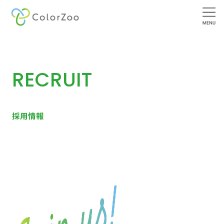
内
容
を
ス
RECRUIT
キ
ッ
プ
採用情報