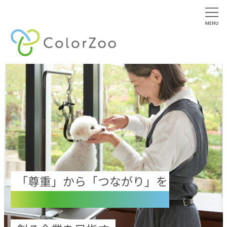
内
容
を
ス
キ
ッ
プ
「尊重」から「つながり」を