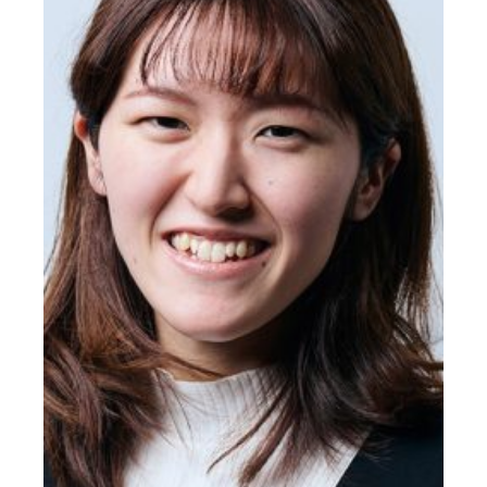
ー
ト
ナ
ー
の
こ
と
を
考
え
る
時
間
が
と
て
も
幸
せ