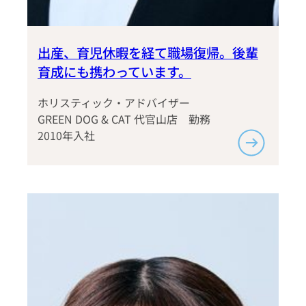
出産、育児休暇を経て職場復帰。後輩
育成にも携わっています。
ホリスティック・アドバイザー
GREEN DOG & CAT 代官山店 勤務
2010年入社
:
オ
ー
ナ
ー
様
と
一
緒
に、
パ