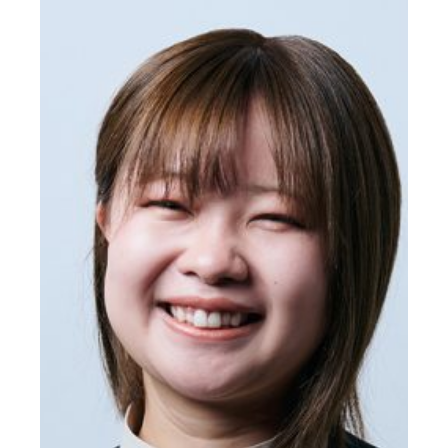
客
様
や
パ
ー
ト
ナ
ー
に
寄
り
添
っ
た
グ
ル
ー
ミ
ン
グ
を
提
供。
後
輩
の
育
成
に
も