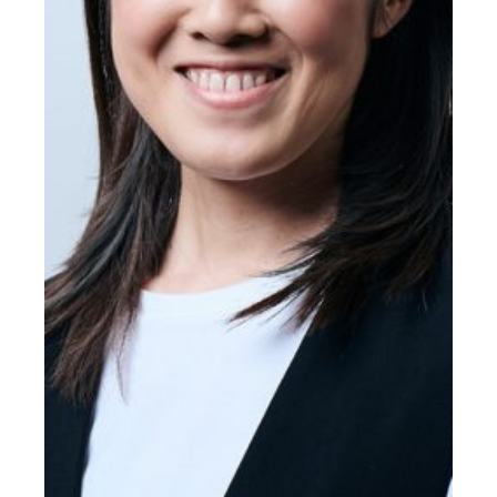
携
わ
っ
て
い
ま
す。