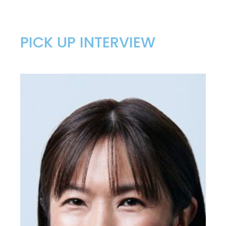
PICK UP INTERVIEW
:
出
産、
育
児
休
暇
を
経
て
職
場
復
帰。
後
輩
育
成
に
も