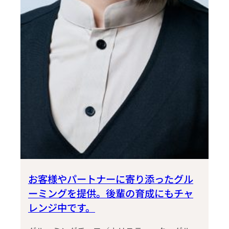
チ
ャ
レ
ン
ジ
中
で
す。
お客様やパートナーに寄り添ったグル
ーミングを提供。後輩の育成にもチャ
レンジ中です。