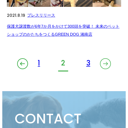
2021.8.19
プレスリリース
保護犬譲渡数が6年7か月をかけて300頭を突破！ 未来のペット
ショップのかたちをつくるGREEN DOG 湘南店
1
2
3
CONTACT