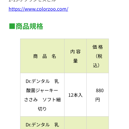
https://www.colorzoo.com/
■商品規格
価 格
内 容
商 品 名
（税
量
込）
Dr.デンタル 乳
酸菌ジャーキー
880
12本入
ささみ ソフト細
円
切り
Dr.デンタル 乳